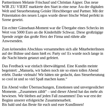
Partnerinnen Melanie Frischauf und Christian Aigner. Das neue
WIR ZU VIERT markierte den Start in eine neue Ära der digitalen
Welt und Steuerberatung Geisler Hirschberger und Partner. Mit der
Präsentation des neuen Logos wurde dieser frische Wind perfekt in
Szene gesetzt.
Ein echter Gänsehaut-Moment war die Übergabe eines Schecks im
Wert von 5000 Euro an die Kinderhilfe Schwaz. Diese großzügige
Spende zeigte das große Herz der Firma und rührte alle
Anwesenden.
Zum krönenden Abschluss versammelten sich alle MitarbeiterInnen
auf der Bühne und dann hieß es: Party on! Es wurde noch lange in
die Nacht hinein getanzt und gefeiert.
Das Feedback war einfach überwältigend. Eine Kundin meinte
begeistert: „Manuela, wir haben noch nie so einen tollen Abend
erlebt. Danke vielmals! Wir hätten nie gedacht, dass Steuerberatung
so cool ist und so viel Spaß machen kann.“
Ein Abend voller Überraschungen, Emotionen und unvergesslicher
Momente. „Zusammen zählt“ – und dieser Abend hat das mehr als
bewiesen. Wir bleiben auf jeden Fall zusammen! Das war erst der
Beginn unserer erfolgreiche Zusammenarbeit.
Bis bald und das Beste für euch und eure KundInnen!