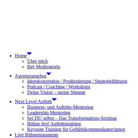
Home
Über mich
Ihre Moderatorin
Agenturangebot
Ideenkonzeption / Positionierung / Strategieführung
Podcast / Coaching / Workshops
Deine Vision – meine Stimme
Next Level Auftritt
Business- und Auftritts-Mentoring
Leadership Mentoring
Sei DU selbst – Das Transformations-Seminar
Bühne frei! Auftrittstraining
Keynote Training für Gefühlskommunikator:innen
Live Bühnenmomente