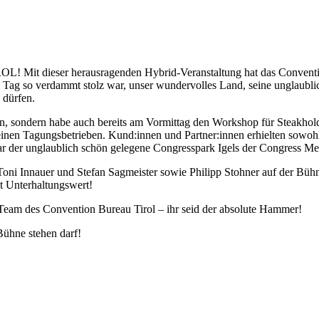
Mit dieser herausragenden Hybrid-Veranstaltung hat das Convention
em Tag so verdammt stolz war, unser wundervolles Land, seine unglaubl
 dürfen.
en, sondern habe auch bereits am Vormittag den Workshop für Steakhol
nen Tagungsbetrieben. Kund:innen und Partner:innen erhielten sowohl 
ar der unglaublich schön gelegene Congresspark Igels der Congress Me
oni Innauer und Stefan Sagmeister sowie Philipp Stohner auf der Büh
t Unterhaltungswert!
Team des Convention Bureau Tirol – ihr seid der absolute Hammer!
Bühne stehen darf!