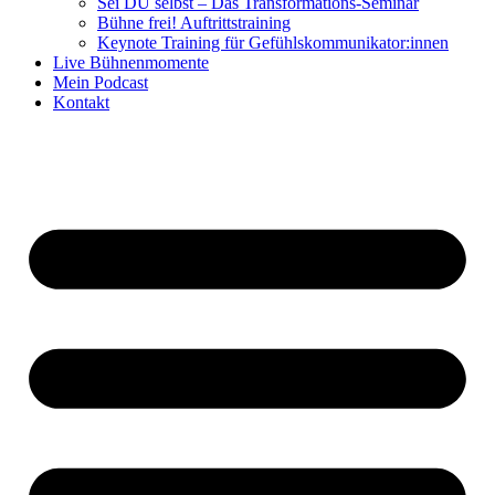
Sei DU selbst – Das Transformations-Seminar
Bühne frei! Auftrittstraining
Keynote Training für Gefühlskommunikator:innen
Live Bühnenmomente
Mein Podcast
Kontakt